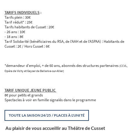
TARIFS INDIVIDUELS
:
Tarifs plein : 30€
Tarif réduit* : 25€
Tarifs habitants de Cusset : 20€
- 26 ans : 10€
- 18 ans : 8€
Tarif Solidarité
(bénéficiaires du RSA, de l'AAH et de l'ASPAA)
: Habitants de
Cusset : 2€ / Hors Cusset : 6€
*demandeur d'emploi, + de 60 ans, abonnés des structures partenaires
(CCVL,
Opéra de Vichy et Geyser de Bellerive-sur-Allier)
TARIF UNIQUE JEUNE PUBLIC
8€ pour petits et grands
Spectacles à voir en famille signalés dans le programme
TOUTE LA SAISON 24/25 / PLACES À L'UNITÉ
Au plaisir de vous accueillir au Théâtre de Cusset